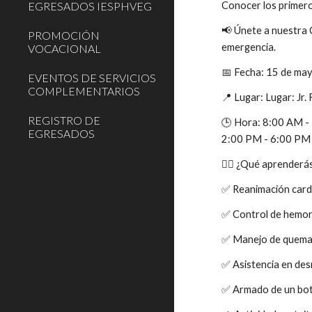
EGRESADOS IESPHVEG
Conocer los primeros
📢 Únete a nuestra 
PROMOCIÓN
emergencia.
VOCACIONAL
📅 Fecha: 15 de ma
EVENTOS DE SERVICIOS
COMPLEMENTARIOS
📍 Lugar: Lugar: Jr.
REGISTRO DE
🕒 Hora: 8:00 AM 
EGRESADOS
2:00 PM - 6:00 PM
👨‍⚕️ ¿Qué aprenderá
✅ Reanimación card
✅ Control de hemor
✅ Manejo de quemad
✅ Asistencia en de
✅ Armado de un bot