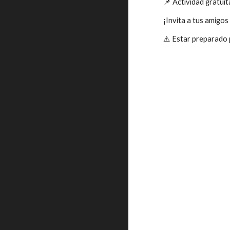
📌 Actividad gratuit
¡Invita a tus amigo
⚠️ Estar preparado p