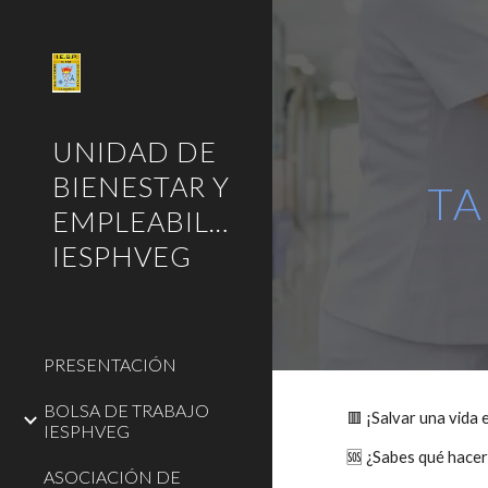
Sk
UNIDAD DE
BIENESTAR Y
TA
EMPLEABILIDAD
IESPHVEG
PRESENTACIÓN
BOLSA DE TRABAJO
🟥 ¡Salvar una vida 
IESPHVEG
🆘 ¿Sabes qué hace
ASOCIACIÓN DE