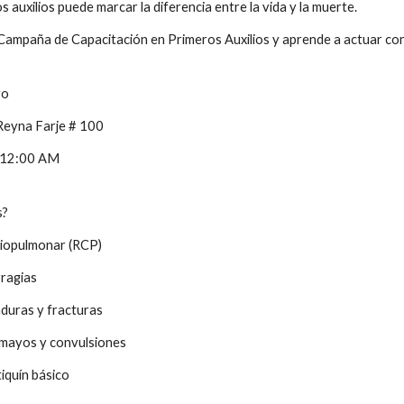
 auxilios puede marcar la diferencia entre la vida y la muerte.
Campaña de Capacitación en Primeros Auxilios y aprende a actuar con 
yo
 Reyna Farje # 100
- 12:00 AM
s?
iopulmonar (RCP)
ragias
uras y fracturas
smayos y convulsiones
iquín básico