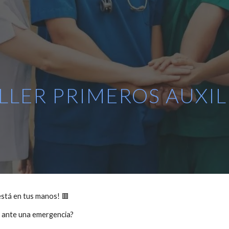
ip to main content
Skip to navigat
LLER PRIMEROS AUXIL
está en tus manos! 🟥
r ante una emergencia?